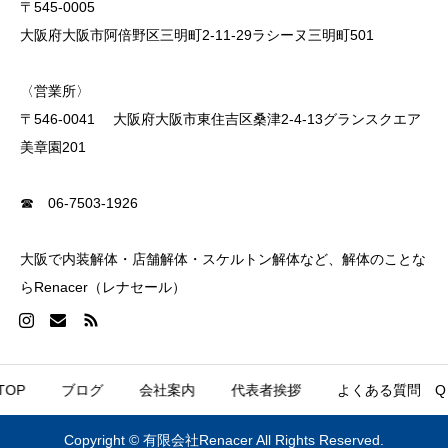
〒545-0005
大阪府大阪市阿倍野区三明町2-11-29ラシーヌ三明町501
〈営業所〉
〒546-0041 大阪府大阪市東住吉区桑津2-4-13グランスクエア
美章園201
☎ 06-7503-1926
大阪で内装解体・店舗解体・スケルトン解体など、解体のことな
らRenacer（レナセール）
OP
ブログ
会社案内
代表者挨拶
よくある質問 Q＆


Copyright © 有限会社Renacer All Rights Reserved.
お電話
お問い合わせ