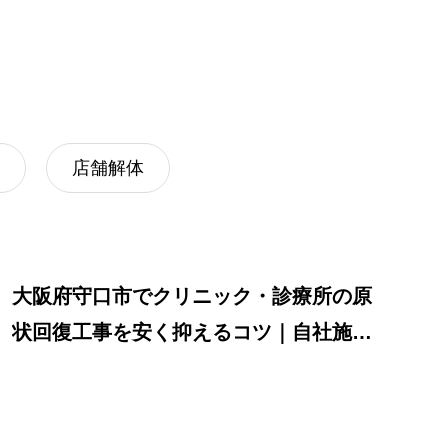
原状回復まで
業施設でのテ
ド施工の実績
店舗解体
大阪府守口市でクリニック・診療所の原
状回復工事を安く抑えるコツ｜自社施工
のRenacerが解説