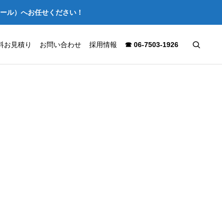
セール）へお任せください！
料お見積り
お問い合わせ
採用情報
☎ 06-7503-1926
【施工事例】大阪市北区の店舗を
難波パークス
スケルトン解体｜はつり工事から
施 