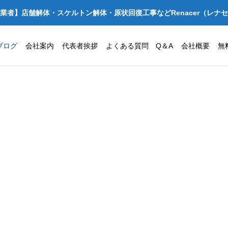
業者】店舗解体・スケルトン解体・原状回復工事などRenacer（レナ
ブログ
会社案内
代表者挨拶
よくある質問 Q＆A
会社概要
無
か亭 店舗
大阪府守口市でクリニック・診療
回復工事｜
所の原状回復工事を安く抑えるコ