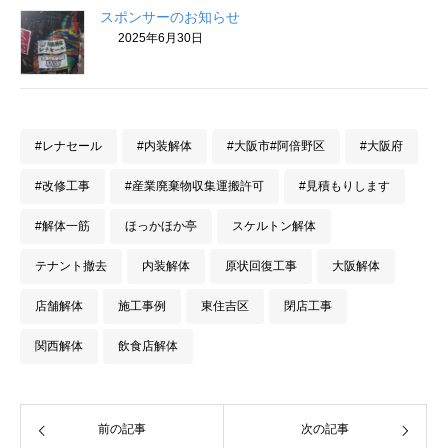
スポンサーのお知らせ
2025年6月30日
#レナセール
#内装解体
#大阪市#阿倍野区
#大阪府
#改修工事
#産業廃棄物収集運搬許可
#見積もりします
#解体一筋
ほっかほか亭
スケルトン解体
テナント撤去
内装解体
原状回復工事
大阪解体
店舗解体
施工事例
東住吉区
閉店工事
関西解体
飲食店解体
前の記事
次の記事