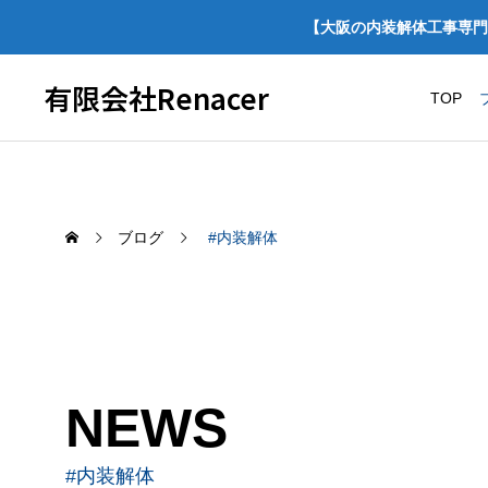
【大阪の内装解体工事専門
有限会社Renacer
TOP
ブログ
#内装解体
NEWS
！
【施工事例】ほっかほっか亭 店舗
大
スケルトン解体・原状回復工事｜
所
#内装解体