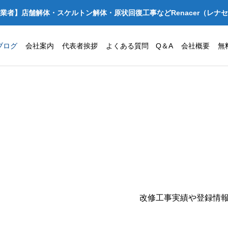
業者】店舗解体・スケルトン解体・原状回復工事などRenacer（レナ
ブログ
会社案内
代表者挨拶
よくある質問 Q＆A
会社概要
無
改修工事実績や登録情
阪府守口市でクリニック・診療
【施工事例】大阪
の原状回復工事を安く抑えるコ
スケルトン解体｜