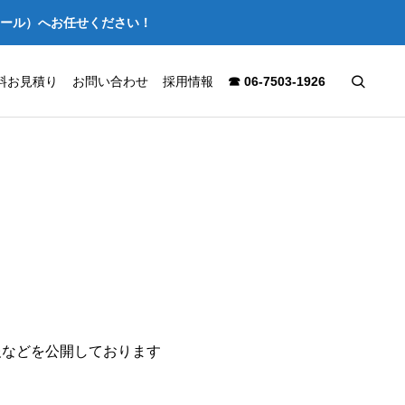
セール）へお任せください！
料お見積り
お問い合わせ
採用情報
☎ 06-7503-1926
報などを公開しております
市北区の店舗を
難波パークスで店舗内装解体を実
はつり工事から
施 大型商