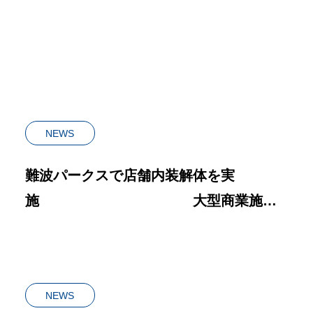
｜自社施工のRenacerが解説
原状回復まで
NEWS
難波パークスで店舗内装解体を実
施 大型商業施設
でのテナント解体・スピード施工の実績
NEWS