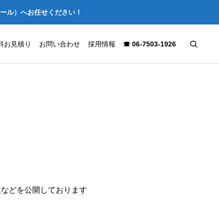
セール）へお任せください！
料お見積り
お問い合わせ
採用情報
☎ 06-7503-1926
報などを公開しております
【施工事例】大阪市北区の店舗を
難波パーク
スケルトン解体｜はつり工事から
施