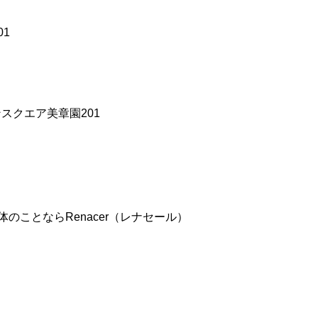
01
ンスクエア美章園201
ことならRenacer（レナセール）