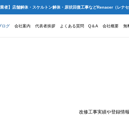
業者】店舗解体・スケルトン解体・原状回復工事などRenacer（レナ
ブログ
会社案内
代表者挨拶
よくある質問 Q＆A
会社概要
無
改修工事実績や登録情
っか亭 店舗
大阪府守口市でクリニック・診療
状回復工事｜
所の原状回復工事を安く抑えるコ