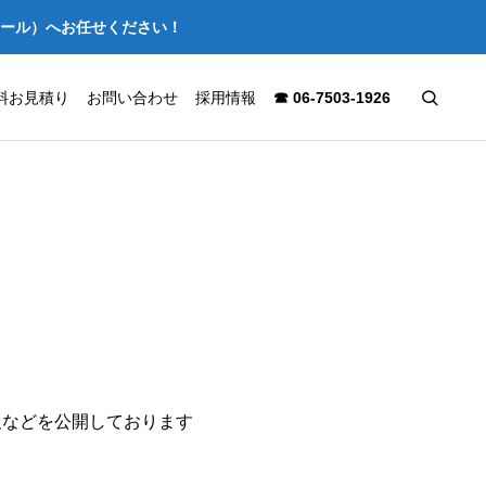
セール）へお任せください！
料お見積り
お問い合わせ
採用情報
☎ 06-7503-1926
報などを公開しております
【施工事例】大阪市北区の店舗を
難波パー
スケルトン解体｜はつり工事から
施