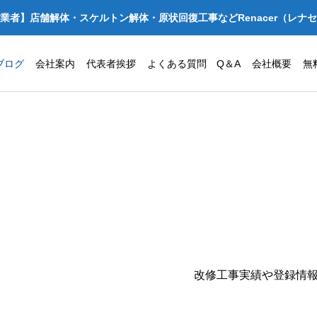
業者】店舗解体・スケルトン解体・原状回復工事などRenacer（レナ
ブログ
会社案内
代表者挨拶
よくある質問 Q＆A
会社概要
無
改修工事実績や登録情
ほっか亭 店舗
大阪府守口市でクリニック・診療
原状回復工事｜
所の原状回復工事を安く抑えるコ