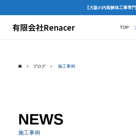
【大阪の内装解体工事専門
有限会社Renacer
TOP
ブログ
施工事例
NEWS
炭素経営宣言をしました！
【施工事例】ほっか
スケルトン解体・
施工事例