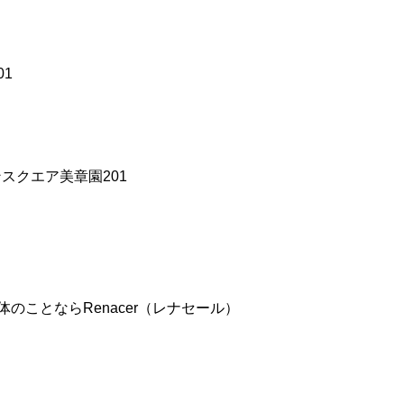
01
ンスクエア美章園201
ことならRenacer（レナセール）