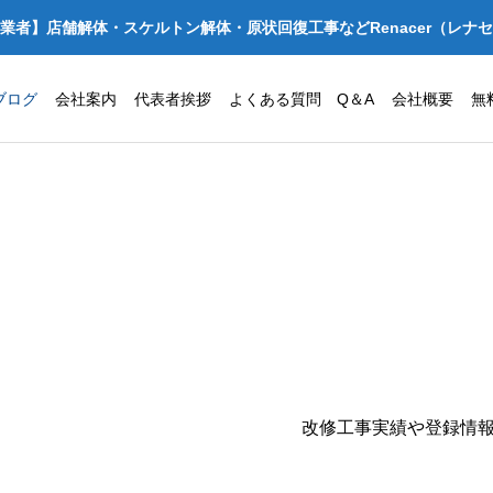
業者】店舗解体・スケルトン解体・原状回復工事などRenacer（レナ
ブログ
会社案内
代表者挨拶
よくある質問 Q＆A
会社概要
無
改修工事実績や登録情
事例】ほっかほっか亭 店舗
大阪府守口市でクリニ
トン解体・原状回復工事｜
所の原状回復工事を安