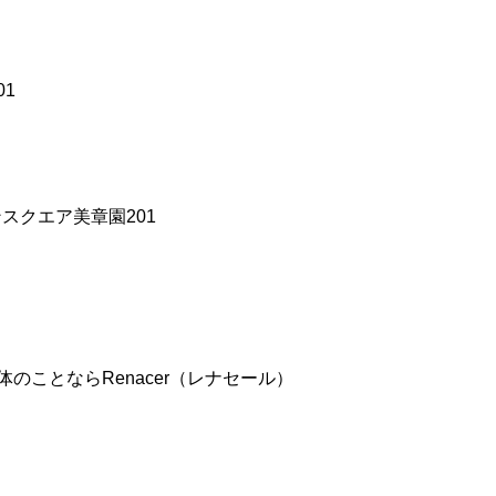
01
ンスクエア美章園201
ことならRenacer（レナセール）