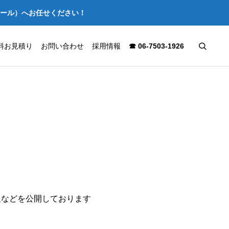
セール）へお任せください！
料お見積り
お問い合わせ
採用情報
☎ 06-7503-1926
報などを公開しております
ック・診療
【施工事例】大阪市北区の店舗を
く抑えるコ
スケルトン解体｜はつり工事から