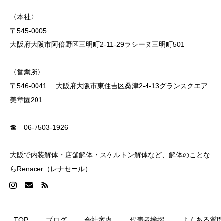
〈本社〉
〒545-0005
大阪府大阪市阿倍野区三明町2-11-29ラシーヌ三明町501
〈営業所〉
〒546-0041 大阪府大阪市東住吉区桑津2-4-13グランスクエア
美章園201
☎ 06-7503-1926
大阪で内装解体・店舗解体・スケルトン解体など、解体のことな
らRenacer（レナセール）
TOP
ブログ
会社案内
代表者挨拶
よくある質